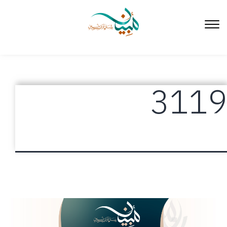
لتخطي
لى
لمحتوى
3119