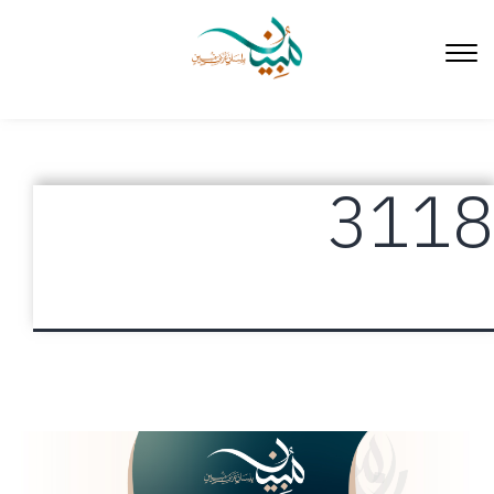
لتخطي
لى
لمحتوى
3118