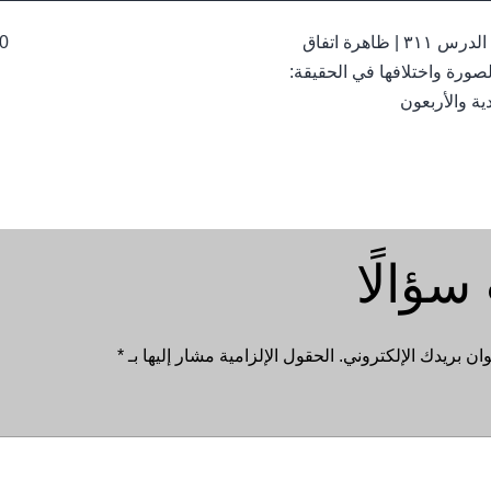
ال
الدرس ٣١١ | ظاهرة اتفاق
080
ال
لصورة واختلافها في الحقيقة:
ية والأربعون
سؤالًا
ان بريدك الإلكتروني.
الحقول الإلزامية مشار إليها بـ
*