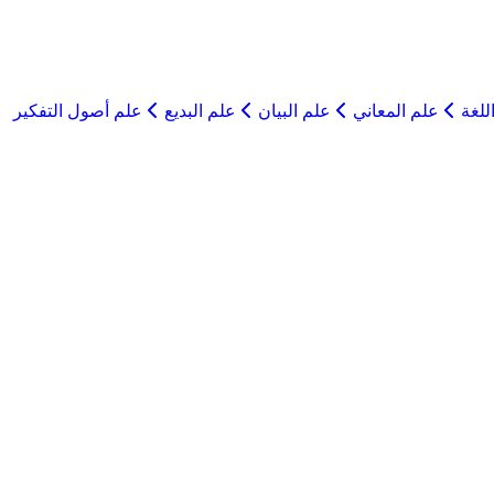
للغة
علم المعاني
علم البيان
علم البديع
علم أصول التفكير