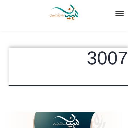
لتخطي
لى
لمحتوى
3007