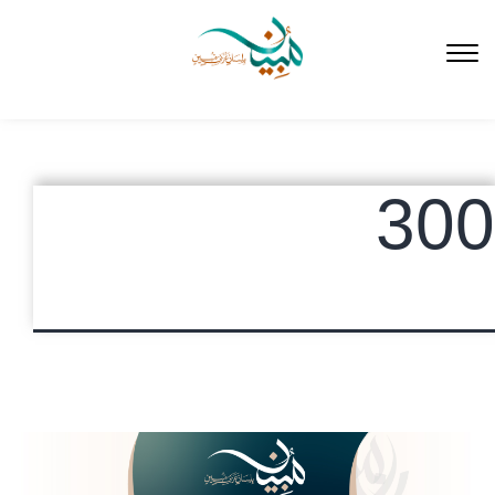
لتخطي
لى
لمحتوى
300