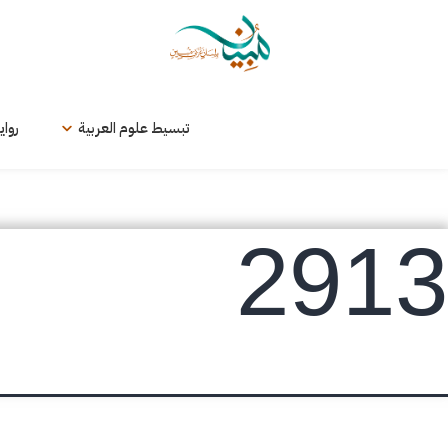
لتخطي
لى
لمحتوى
تبسيط علوم العربية
رواي
2913