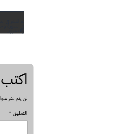
تم النشر في
في الصورة واختل
والعشرون
اكتب س
لن يتم نشر عنوان
التعليق
*