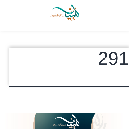
لتخطي
لى
لمحتوى
291