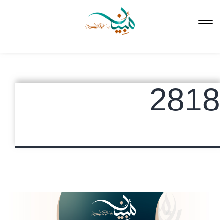
لتخطي
لى
لمحتوى
2818