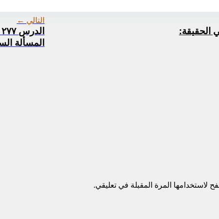
وثيقة-الصرف-٧٥.pdf
التالي ←
في الحقيقة:
ا
المسألة السا
ح لاستخدامها المرة المقبلة في تعليقي.