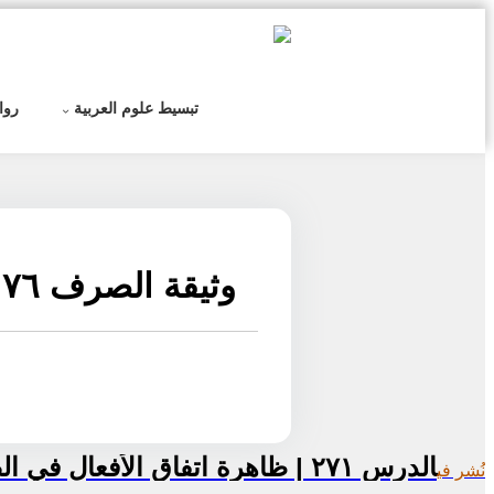
التخطي
إلى
المحتوى
تبسيط علوم العربية
روا
وثيقة الصرف ٧٦
تصفّح
الدرس ٢٧١ | ظاهرة اتفاق الأفعال في الصورة واختلافها في الحقيقة: المسألة الأولى
نُشر في
المقالات