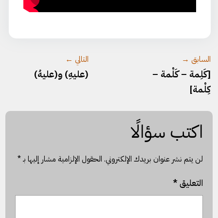
السابق →
التالي ←
[كَلِمة – كَلْمة –
(عليهِ) و(عليهُ)
كِلْمة]
اكتب سؤالًا
لن يتم نشر عنوان بريدك الإلكتروني.
الحقول الإلزامية مشار إليها بـ
*
التعليق
*