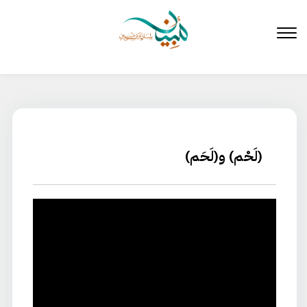
لتخطي
لى
لمحتوى
(لَحْم) و(لَحَم)