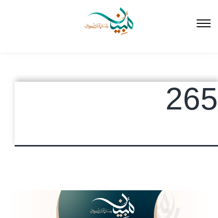
لتخطي
لى
لمحتوى
265