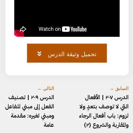
تحميل وثيقة الدرس
وثيقة-٧٣.pdf
السابق →
التالي ←
الدرس ٢٠٧ | الأفعال
الدرس ٢٠٩ | تصنيف
التي لا توصف بتعدٍ ولا
الفعل إلى مبني للفاعل
لزوم: باب أفعال الرجاء
ومبني لغيره: مقدمة
والمقاربة والشروع (٢)
عامة