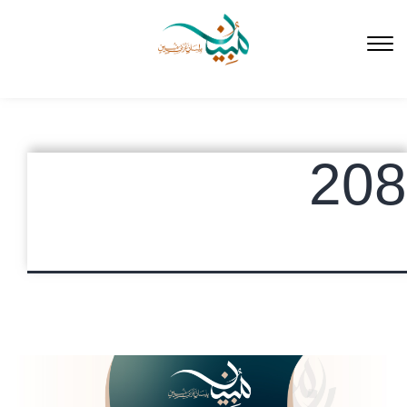
لتخطي
لى
لمحتوى
208