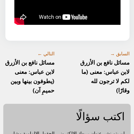
السابق →
التالي ←
مسائل نافع بن الأزرق
مسائل نافع بن الأزرق
لابن عباس: معنى (ما
لابن عباس: معنى
لكم لا ترجون لله
(يطوفون بينها وبين
وقارًا)
حميمٍ آن)
اكتب سؤالًا
لن يتم نشر عنوان بريدك الإلكتروني.
الحقول الإلزامية مشار