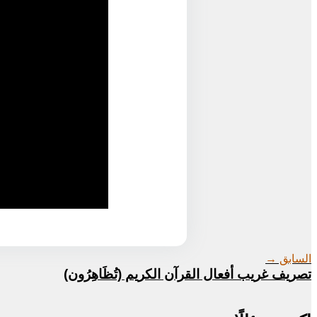
السابق →
تصريف غريب أفعال القرآن الكريم (تُظَاهِرُون)