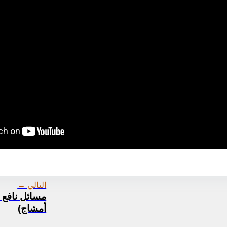
التالي ←
مسائل نافع ب
أمشاج)