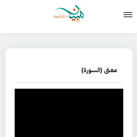
لتخطي
لى
لمحتوى
معنى (السورة)