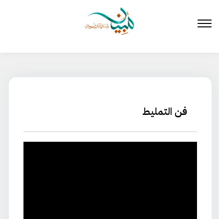
لتخطي
لى
لمحتوى
فن التمليط