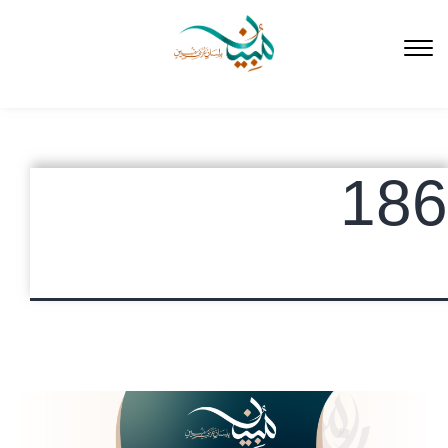
لتخطي
لى
لمحتوى
186