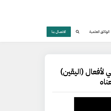
الوثائق العلمية
الاتصال بنا
فظي لأفعال (اليقين)
ناه