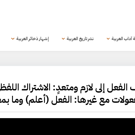
ة آداب العربية
نشر تاريخ العربية
إشهار ذخائر العربية
| تصنيف الفعل إلى لازم ومتعدٍ: الاشتراك الل
مفعولات مع غيرها: الفعل (أعلم) وما بمع