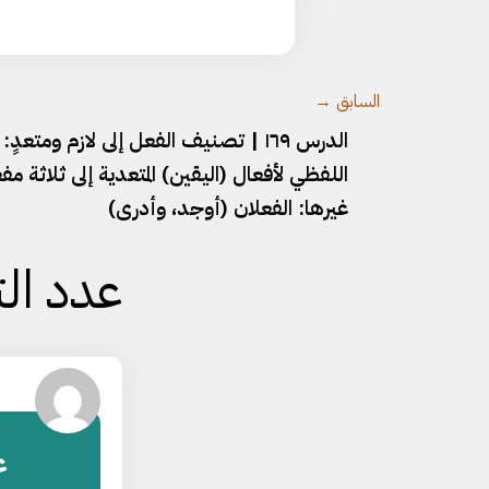
السابق →
الدرس ١٦٩ | تصنيف الفعل إلى لازم ومتعدٍ:
اللفظي لأفعال (اليقين) المتعدية إلى ثلاثة م
غيرها: الفعلان (أوجد، وأدرى)
عدد الت
ع