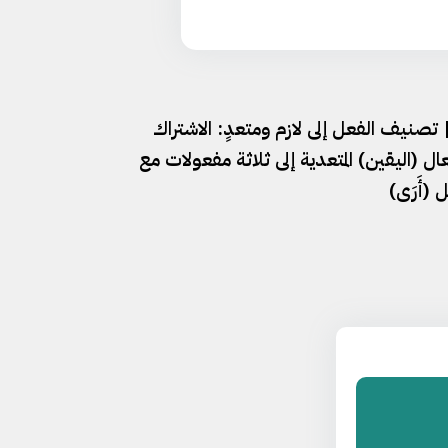
درس ١٧١ | تصنيف الفعل إلى لازم ومتعدٍ: الاشتراك
ال (اليقين) المتعدية إلى ثلاثة مفعولات مع
 (أَرَى)