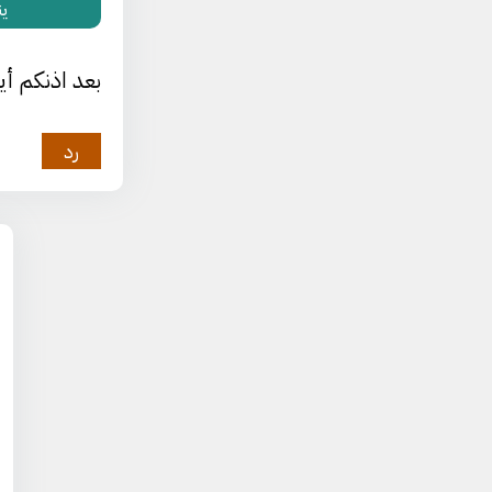
يناير 15
بعد اذنكم أ
رد