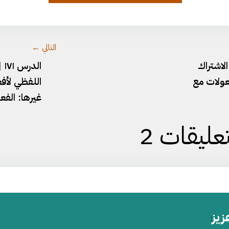
وثيقة-٧٣.pdf
التالي ←
 الاشتراك
ال
فعولات مع
اللفظي لأفع
غيرها: الفعل
عليقات 2
زيز
: