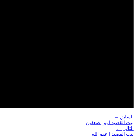
السابق →
بيت القصيد | بين ضعفين
التالي ←
بيت القصيد | عفو الله