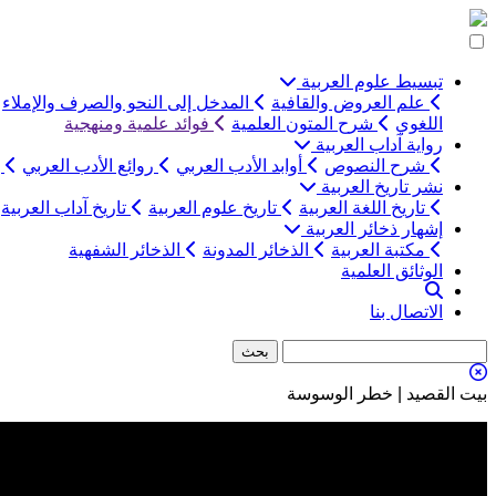
التخطي
إلى
المحتوى
تبسيط علوم العربية
علم العروض والقافية
المدخل إلى النحو والصرف والإملاء
اللغوي
شرح المتون العلمية
فوائد علمية ومنهجية
رواية آداب العربية
شرح النصوص
أوابد الأدب العربي
روائع الأدب العربي
ب
نشر تاريخ العربية
تاريخ اللغة العربية
تاريخ علوم العربية
تاريخ آداب العربية
إشهار ذخائر العربية
مكتبة العربية
الذخائر المدونة
الذخائر الشفهية
الوثائق العلمية
الاتصال بنا
بيت القصيد | خطر الوسوسة