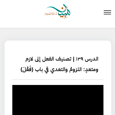
لتخطي
لى
لمحتوى
الدرس ١٢٩ | تصنيف الفعل إلى لازم
ومتعدٍ: اللزومُ والتعدي في باب (فَعَّلَ)