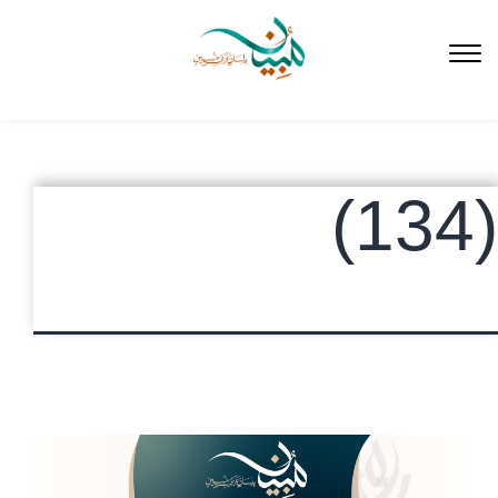
لتخطي
لى
لمحتوى
(134)