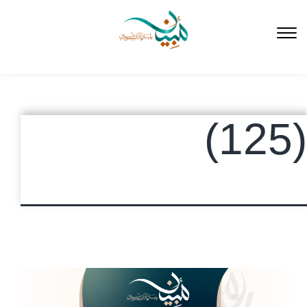
لتخطي
لى
لمحتوى
(125)