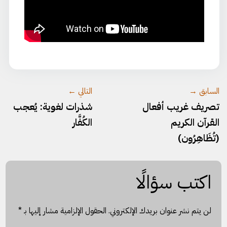
السابق →
التالي ←
تصريف غريب أفعال
شذرات لغوية: يُعجب
القرآن الكريم
الكُفَّار
(تُظَاهِرُون)
اكتب سؤالًا
لن يتم نشر عنوان بريدك الإلكتروني.
الحقول الإلزامية مشار إليها بـ
*