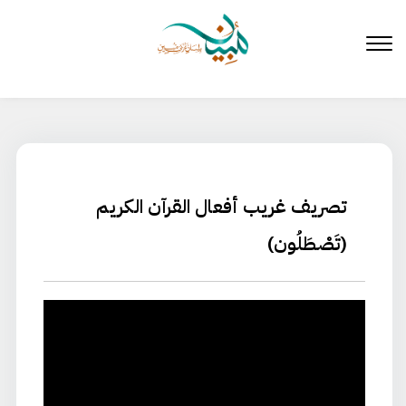
لتخطي
لى
لمحتوى
تصريف غريب أفعال القرآن الكريم
(تَصْطَلُون)