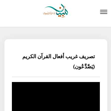
لتخطي
لى
لمحتوى
تصريف غريب أفعال القرآن الكريم
(يَصَّدَّعُون)