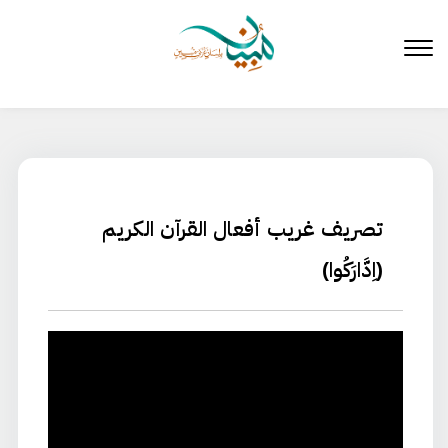
لتخطي
لى
لمحتوى
تصريف غريب أفعال القرآن الكريم
(اِدَّارَكُوا)