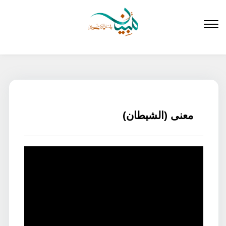
لتخطي
لى
لمحتوى
معنى (الشيطان)