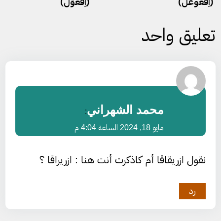
(اِفعَوعَلَ)
(اِفعَوَّل)
تعليق واحد
محمد الشهراني
:
مايو 18, 2024 الساعة 4:04 م
نقول ازريقاقا أم كاذكرت أنت هنا : ازريراقا ؟
رد