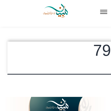
لتخطي
لى
لمحتوى
79