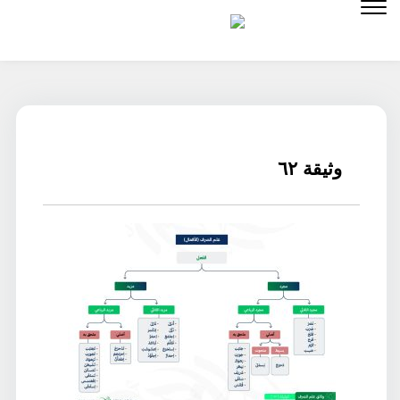
لتخطي
لى
لمحتوى
وثيقة ٦٢