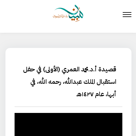
لتخطي
لى
لمحتوى
قصيدة أ.د.محمد العمري (الأولى) في حفل
استقبال الملك عبدالله، رحمه الله، في
أبها، عام ١٤٢٧هـ