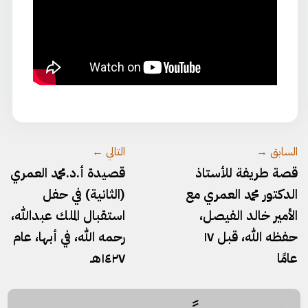
السابق →
التالي ←
قصة طريفة للأستاذ
قصيدة أ.د.محمد العمري
الدكتور محمد العمري مع
(الثانية) في حفل
الأمير خالد الفيصل،
استقبال الملك عبدالله،
حفظه الله، قبل ١٧
رحمه الله، في أبها، عام
عامًا
١٤٢٧هـ