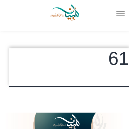
لتخطي
لى
لمحتوى
61