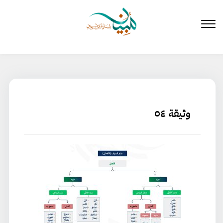
لتخطي
لى
لمحتوى
وثيقة ٥٤