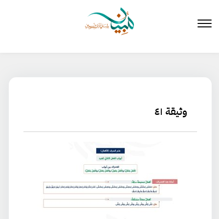
لتخطي
لى
لمحتوى
وثيقة ٤١