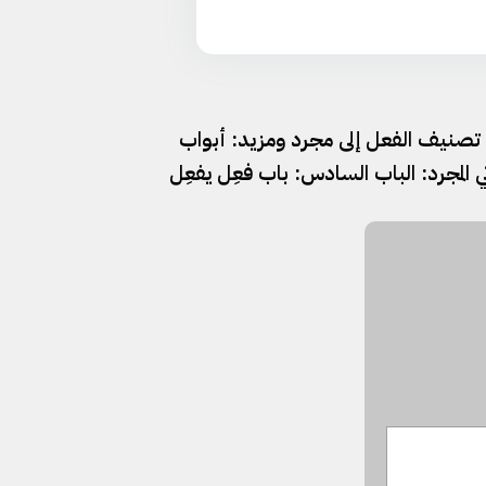
درس ١٤ | تصنيف الفعل إلى مجرد ومزيد: أبواب
ثي المجرد: الباب السادس: باب فعِل يفعِل