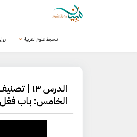
لتخطي
لى
لمحتوى
تبسيط علوم العربية
رواي
الدرس ١٣ |
الخامس: باب فعُل 