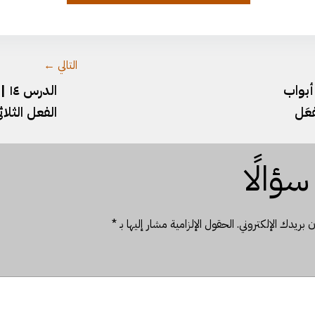
وثيقة-١٣.pdf
التالي ←
 أبواب
ال
فعَل
الفعل الثلا
ؤالًا
 بريدك الإلكتروني.
الحقول الإلزامية مشار إليها بـ
*