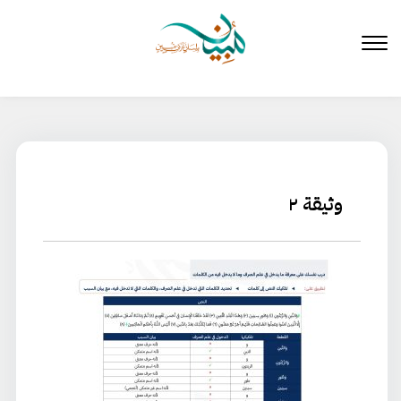
لتخطي
لى
لمحتوى
وثيقة ٢