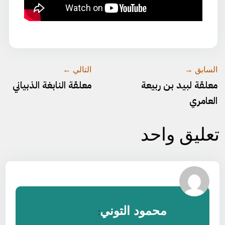
السابق →
التالي ←
معلقة لبيد بن ربيعة
معلقة النابغة الذبياني
العامري
تعليق واحد
محمود التوني
: