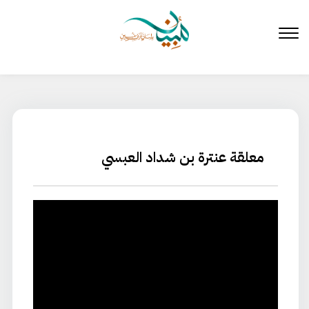
لتخطي
لى
لمحتوى
معلقة عنترة بن شداد العبسي