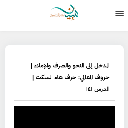
لتخطي
لى
لمحتوى
المدخل إلى النحو والصرف والإملاء |
حروف المعاني: حرف هاء السكت |
الدرس ١٤١