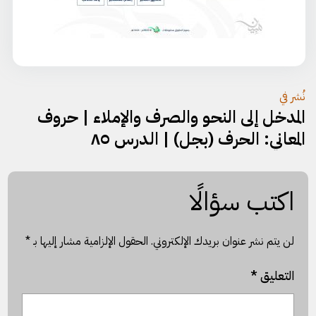
تصفّح
نُشر في
المدخل إلى النحو والصرف والإملاء | حروف
المقالات
المعاني: الحرف (بجل) | الدرس ٨٥
اكتب سؤالًا
لن يتم نشر عنوان بريدك الإلكتروني.
الحقول الإلزامية مشار إليها بـ
*
التعليق
*