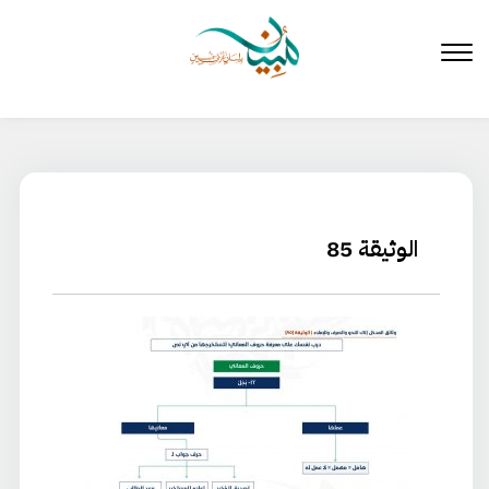
لتخطي
لى
لمحتوى
الوثيقة 85