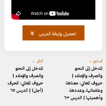
تحميل وثيقة الدرس
وثيقة-المدخل-٦٤.pdf
السابق →
التالي ←
المدخل إلى النحو
المدخل إلى النحو
والصرف والإملاء |
والصرف والإملاء |
حروف المعاني: معناها،
حروف المعاني: الحرف
وعلاماتها، وعددها،
(أجل) | الدرس ٦٥
وأهميتها | الدرس ٦٣