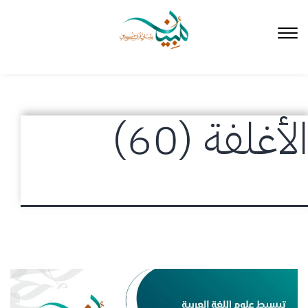
لتخطي
لى
لمحتوى
الأغلفة (60)