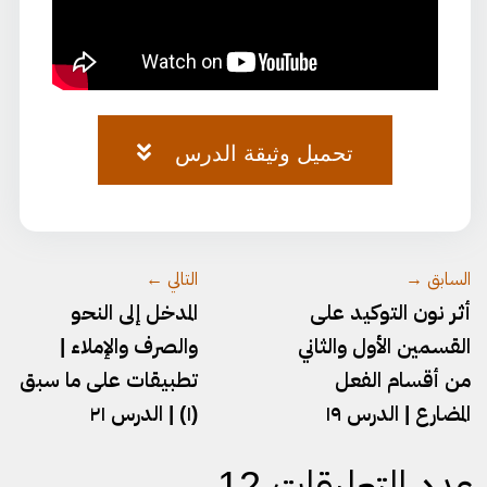
تحميل وثيقة الدرس
وثيقة-المدخل-٢٠.pdf
السابق →
التالي ←
أثر نون التوكيد على
المدخل إلى النحو
القسمين الأول والثاني
والصرف والإملاء |
من أقسام الفعل
تطبيقات على ما سبق
المضارع | الدرس ١٩
(١) | الدرس ٢١
عدد التعليقات 12