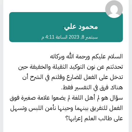
محمود علي
:
سبتمبر 8, 2023 الساعة 4:11 م
السلام عليكم ورحمة الله وبركاته
تحدثتم عن نون التوكيد الثقيلة والخفيفة حين
تدخل على الفعل المضارع وقلتم في الشرح أن
هناك فرق في التفسير فقط.
سؤال هو لم أهل اللغة لم يضعوا علامة صغيرة فوق
الفعل للتفريق بينهما وحينها نأمن اللبس وتسهل
على طالب العلم إعرابها؟