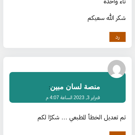
تاء واحدة
شكر الله سعيكم
رد
منصة لسان مبين
:
فبراير 3, 2023 الساعة 4:07 م
تم تعديل الخطأ المطبعي … شكرًا لكم