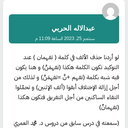
عبدالاله الحربي
:
سبتمبر 25, 2023 الساعة 11:09 م
لو أردنا حذف الألف في كلمة ( تفهمان ) عند
التوكيد تكون الكلمة هكذا (تفهمَنَّ) و هنا يكون
فيه شبه بكلمة (تفهم +نَّ =تفهمَنَّ) و لذلك من
أجل إزالة الإختلاف أبقوا (ألف الإثنين) و تحمّلوا
التقاء الساكنين من أجل التفريق فتكون هكذا
(تفهمانِّ)
(سمعته في درس سابق من دروس د. محمد العمري