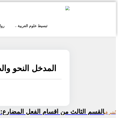
التخطي
إلى
المحتوى
تبسيط علوم العربية
روا
المدخل النحو والصر
تصفّح
القسم الثالث من أقسام الفعل المضارع: (ا
نُشر في
المقالات