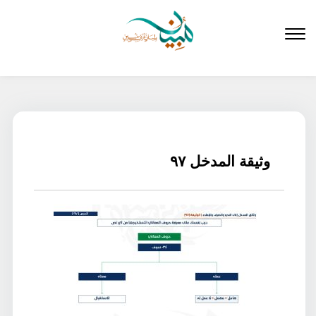
لتخطي
لى
لمحتوى
وثيقة المدخل ٩٧