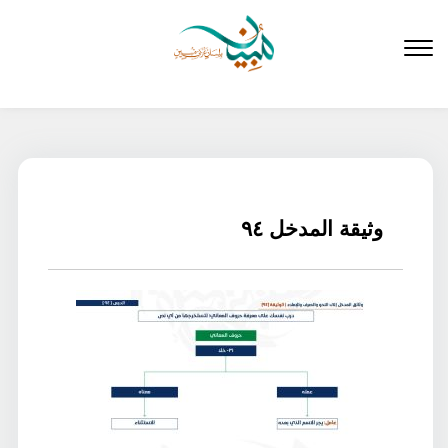
لتخطي
لى
لمحتوى
وثيقة المدخل ٩٤