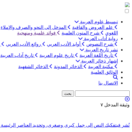
التخطي
إلى
المحتوى
تبسيط علوم العربية
علم العروض والقافية
المدخل إلى النحو والصرف والإملاء
اللغوي
شرح المتون العلمية
فوائد علمية ومنهجية
رواية آداب العربية
شرح النصوص
أوابد الأدب العربي
روائع الأدب العربي
ب
نشر تاريخ العربية
تاريخ اللغة العربية
تاريخ علوم العربية
تاريخ آداب العربية
إشهار ذخائر العربية
مكتبة العربية
الذخائر المدونة
الذخائر الشفهية
الوثائق العلمية
الاتصال بنا
وثيقة المدخل ٧
تصفّح
نُشر في
تفكيك النص إلى جمل كبرى وصغرى، وتحديد العناصر الرئيسة وا