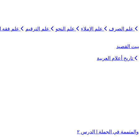
علم الصرف
علم الإملاء
علم النحو
علم الترقيم
علم فقه ال
يت القصيد
تاريخ أعلام العربية
لمتممة في الجملة | الدرس ٢