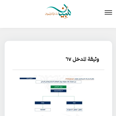
لتخطي
لى
لمحتوى
وثيقة المدخل ٦٧