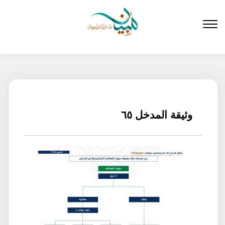
لتخطي
لى
لمحتوى
وثيقة المدخل ٦٥