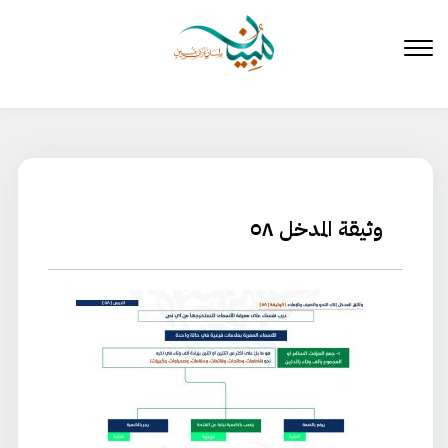
لتخطي
لى
لمحتوى
وثيقة المدخل ٥٨